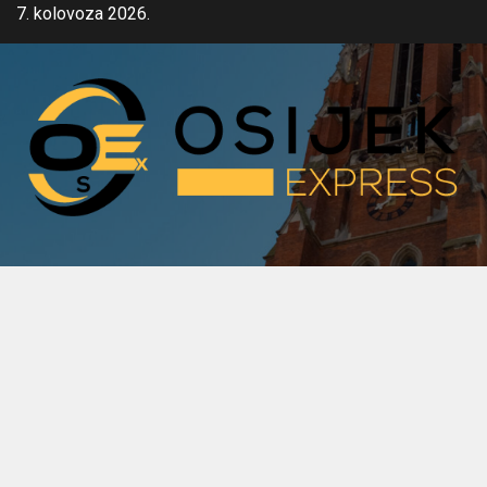
Skip
7. kolovoza 2026.
to
content