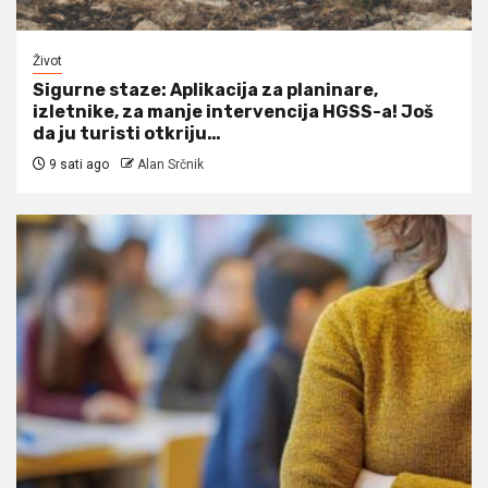
Život
Sigurne staze: Aplikacija za planinare,
izletnike, za manje intervencija HGSS-a! Još
da ju turisti otkriju…
9 sati ago
Alan Srčnik