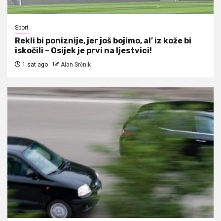
Sport
Rekli bi poniznije, jer još bojimo, al’ iz kože bi
iskočili – Osijek je prvi na ljestvici!
1 sat ago
Alan Srčnik