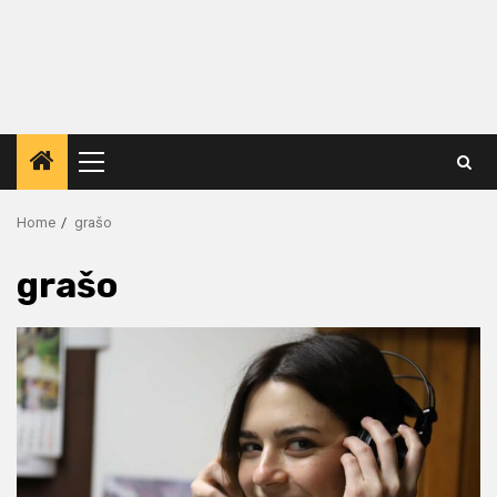
Primary
Menu
Home
grašo
grašo