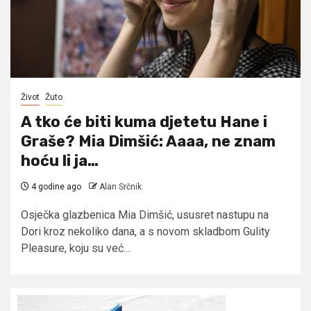
Život
Žuto
A tko će biti kuma djetetu Hane i
Graše? Mia Dimšić: Aaaa, ne znam
hoću li ja…
4 godine ago
Alan Srčnik
Osječka glazbenica Mia Dimšić, ususret nastupu na
Dori kroz nekoliko dana, a s novom skladbom Gulity
Pleasure, koju su već...