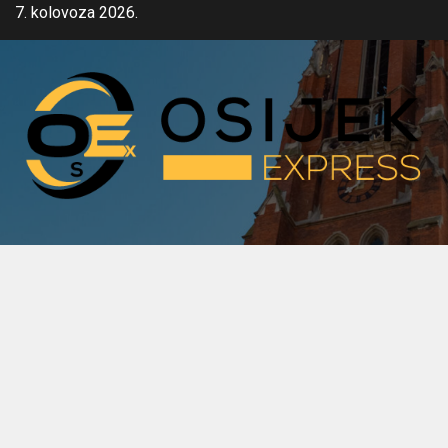
Skip
7. kolovoza 2026.
to
content