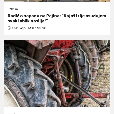
Politika
Radić o napadu na Pejina: “Najoštrije osuđujem
svaki oblik nasilja!”
7 sati ago
Ian Srčnik