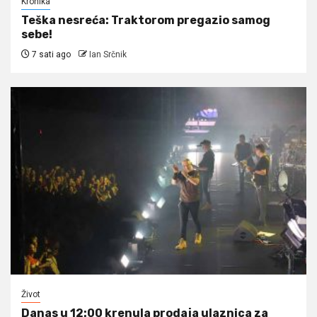
Kronika
Teška nesreća: Traktorom pregazio samog
sebe!
7 sati ago
Ian Srčnik
Život
Danas u 12:00 krenula prodaja ulaznica za