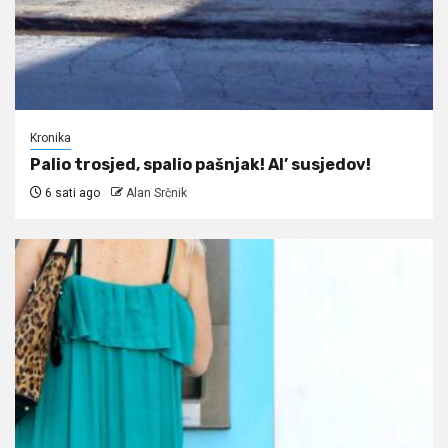
Kronika
Palio trosjed, spalio pašnjak! Al’ susjedov!
6 sati ago
Alan Srčnik