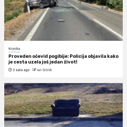
Kronika
Proveden očevid pogibije: Policija objavila kako
je cesta uzela još jedan život!
3 sata ago
Ian Srčnik