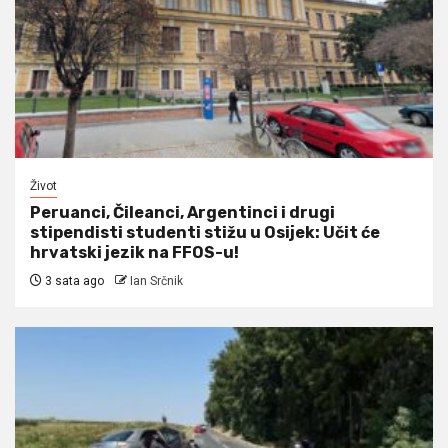
Život
Peruanci, Čileanci, Argentinci i drugi
stipendisti studenti stižu u Osijek: Učit će
hrvatski jezik na FFOS-u!
3 sata ago
Ian Srčnik