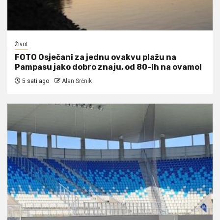
Život
FOTO Osječani za jednu ovakvu plažu na
Pampasu jako dobro znaju, od 80-ih na ovamo!
5 sati ago
Alan Srčnik