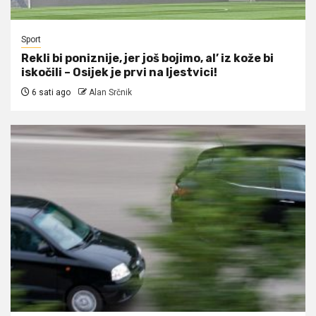
Sport
Rekli bi poniznije, jer još bojimo, al’ iz kože bi
iskočili – Osijek je prvi na ljestvici!
6 sati ago
Alan Srčnik