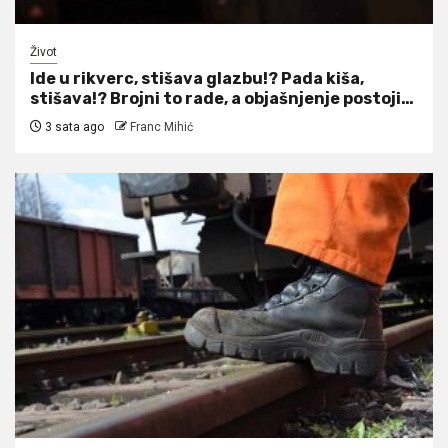
Život
Ide u rikverc, stišava glazbu!? Pada kiša,
stišava!? Brojni to rade, a objašnjenje postoji…
3 sata ago
Franc Mihić