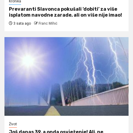
Kronika
Prevaranti Slavonca pokušali ‘dobiti’ za više
isplatom navodne zarade, ali on više nije imao!
3 sata ago
Franc Mihić
Život
Još danas 39, a onda osvježenje! Ali, ne