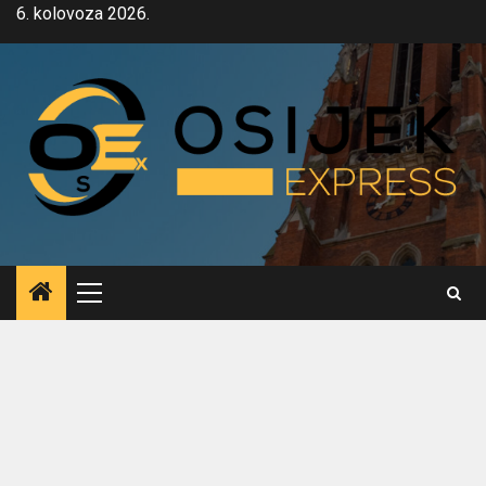
Skip
6. kolovoza 2026.
to
content
Primary
Menu