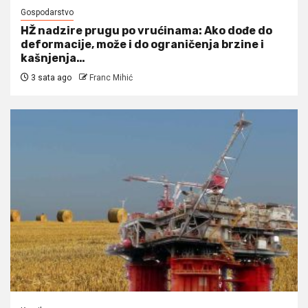
Gospodarstvo
HŽ nadzire prugu po vrućinama: Ako dođe do
deformacije, može i do ograničenja brzine i
kašnjenja…
3 sata ago
Franc Mihić