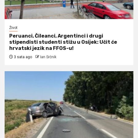
Život
Peruanci, Čileanci, Argentinci i drugi
stipendisti studenti stižu u Osijek: Učit će
hrvatski jezik na FFOS-u!
3 sata ago
Ian Srčnik