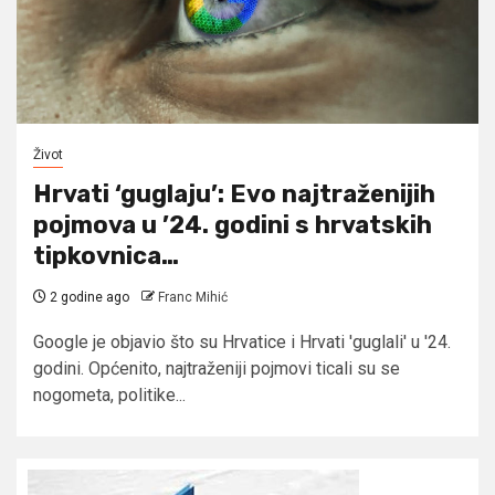
Život
Hrvati ‘guglaju’: Evo najtraženijih
pojmova u ’24. godini s hrvatskih
tipkovnica…
2 godine ago
Franc Mihić
Google je objavio što su Hrvatice i Hrvati 'guglali' u '24.
godini. Općenito, najtraženiji pojmovi ticali su se
nogometa, politike...