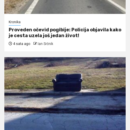
Kronika
Proveden očevid pogibije: Policija objavila kako
je cesta uzela još jedan život!
4 sata ago
Ian Srčnik