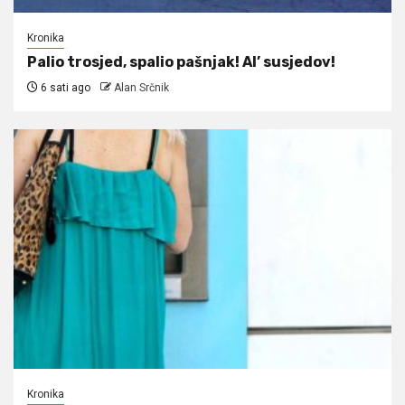
Kronika
Palio trosjed, spalio pašnjak! Al’ susjedov!
6 sati ago
Alan Srčnik
Kronika