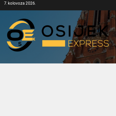
Skip
7. kolovoza 2026.
to
content