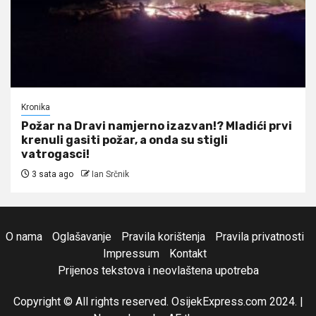
Kronika
Požar na Dravi namjerno izazvan!? Mladići prvi
krenuli gasiti požar, a onda su stigli
vatrogasci!
3 sata ago
Ian Srčnik
O nama
Oglašavanje
Pravila korištenja
Pravila privatnosti
Impressum
Kontakt
Prijenos tekstova i neovlaštena upotreba
Copyright © All rights reserved. OsijekExpress.com 2024.
|