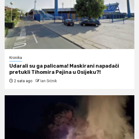
Kronika
Udarali su ga palicama! Maskirani napadači
pretukli Tihomira Pejina u Osijeku?!
2 sata ago
Ian Srčnik