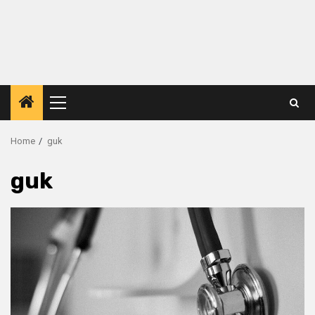
Primary
Menu
Home
guk
guk