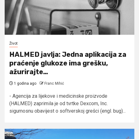
Život
HALMED javlja: Jedna aplikacija za
praćenje glukoze ima grešku,
ažurirajte…
1 godina ago
Franc Mihić
- Agencija za lijekove i medicinske proizvode
(HALMED) zaprimila je od tvrtke Dexcom, Inc.
sigurnosnu obavijest o softverskoj grešci (engl. bug)...