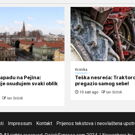
Kronika
napadu na Pejina:
Teška nesreća: Traktor
ije osuđujem svaki oblik
pregazio samog sebe!
10 sati ago
Ian Srčnik
Ian Srčnik
ti
Impressum
Kontakt
Prijenos tekstova i neovlaštena upot