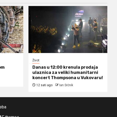
Život
om
Danas u 12:00 krenula prodaja
ulaznica za veliki humanitarni
koncert Thompsona u Vukovaru!
12 sati ago
Ian Srčnik
reba