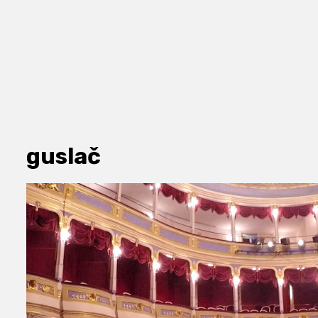
guslač