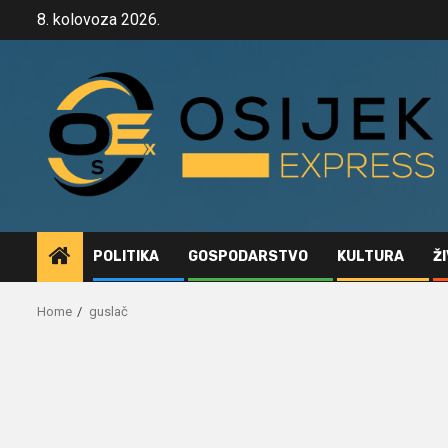
Skip
8. kolovoza 2026.
to
content
POLITIKA
GOSPODARSTVO
KULTURA
Ž
Home
guslač