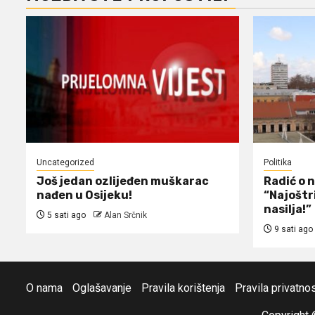
Uncategorized
Politika
Još jedan ozlijeđen muškarac
Radić o 
nađen u Osijeku!
“Najoštr
nasilja!”
5 sati ago
Alan Srčnik
9 sati ago
O nama
Oglašavanje
Pravila korištenja
Pravila privatnos