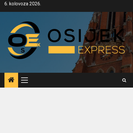
Skip
6. kolovoza 2026.
to
content
Primary
Menu