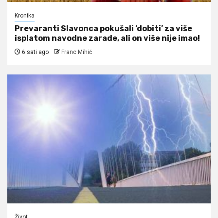
Kronika
Prevaranti Slavonca pokušali ‘dobiti’ za više
isplatom navodne zarade, ali on više nije imao!
6 sati ago
Franc Mihić
Život