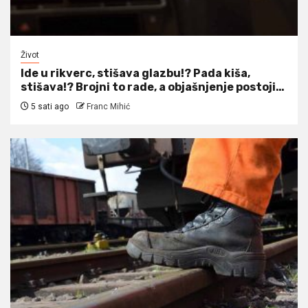
Život
Ide u rikverc, stišava glazbu!? Pada kiša,
stišava!? Brojni to rade, a objašnjenje postoji…
5 sati ago
Franc Mihić