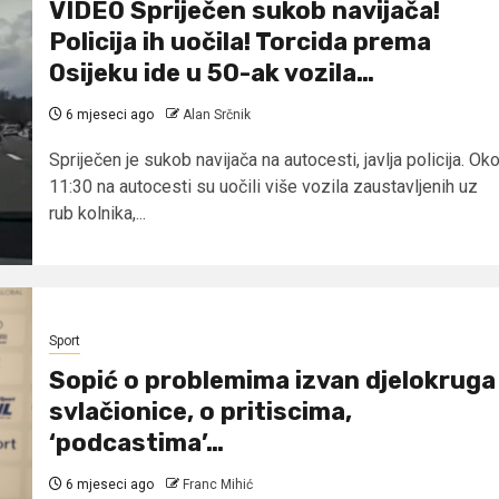
VIDEO Spriječen sukob navijača!
Policija ih uočila! Torcida prema
Osijeku ide u 50-ak vozila…
6 mjeseci ago
Alan Srčnik
Spriječen je sukob navijača na autocesti, javlja policija. Ok
11:30 na autocesti su uočili više vozila zaustavljenih uz
rub kolnika,...
Sport
Sopić o problemima izvan djelokruga
svlačionice, o pritiscima,
‘podcastima’…
6 mjeseci ago
Franc Mihić