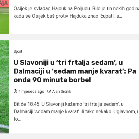
Osijek je svladao Hajduk na Poljudu. Bilo je tih nekih godin
kada se Osijek baš protiv Hajduka znao 'čupati', a...
Sport
U Slavoniji u ‘tri frtalja sedam’, u
Dalmaciji u ‘sedam manje kvarat’: Pa
onda 90 minuta borbe!
4 mjeseca ago
Alan Srčnik
Bit će 18:45. U Slavoniji kažemo 'tri frtalja sedam', u
Dalmaciji 'sedam manje kvarat' ili tako nekako. Uglavnom, 
to...