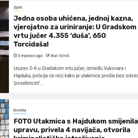
Sport
Jedna osoba uhićena, jednoj kazna,
vjerojatno za uriniranje: U Gradskom
vrtu jučer 4.355 ‘duša’, 650
Torcidaša!
5 mjeseci ago
Alan Srčnik
Izuzev 0-6 u Gradskom vrtu jučer, između Vukovara i
Hajduka, policija će reći kako je utakmice prošla bez odve
'posebnosti'....
Kronika
FOTO Utakmica s Hajdukom smijenila
upravu, privela 4 navijača, otvorila