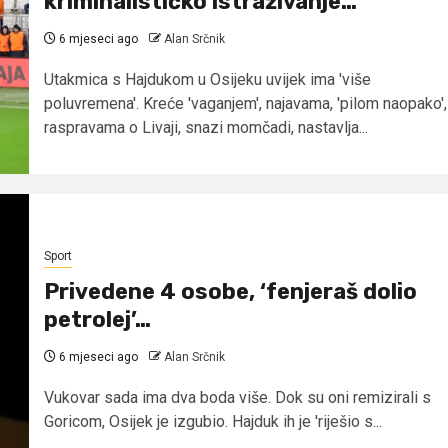
kriminalističko istraživanje…
6 mjeseci ago
Alan Srčnik
Utakmica s Hajdukom u Osijeku uvijek ima 'više
poluvremena'. Kreće 'vaganjem', najavama, 'pilom naopako',
raspravama o Livaji, snazi momčadi, nastavlja...
Sport
Privedene 4 osobe, ‘fenjeraš dolio
petrolej’…
6 mjeseci ago
Alan Srčnik
Vukovar sada ima dva boda više. Dok su oni remizirali s
Goricom, Osijek je izgubio. Hajduk ih je 'riješio s...