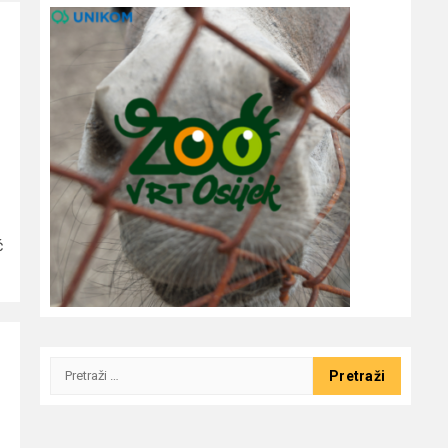
ć
Pretraži: