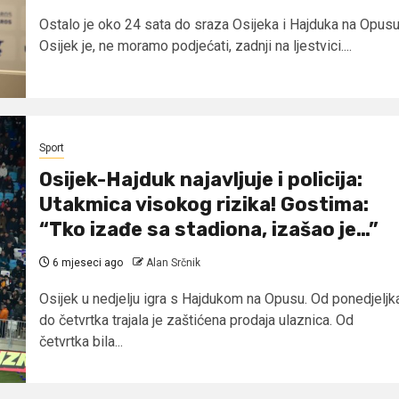
Ostalo je oko 24 sata do sraza Osijeka i Hajduka na Opusu
Osijek je, ne moramo podjećati, zadnji na ljestvici....
Sport
Osijek-Hajduk najavljuje i policija:
Utakmica visokog rizika! Gostima:
“Tko izađe sa stadiona, izašao je…”
6 mjeseci ago
Alan Srčnik
Osijek u nedjelju igra s Hajdukom na Opusu. Od ponedjeljk
do četvrtka trajala je zaštićena prodaja ulaznica. Od
četvrtka bila...