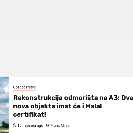
Gospodarstvo
Rekonstrukcija odmorišta na A3: Dv
nova objekta imat će i Halal
certifikat!
10 mjeseci ago
Franc Mihić