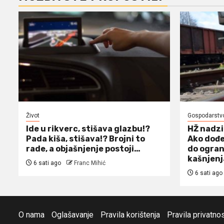
Život
Gospodarstv
Ide u rikverc, stišava glazbu!?
HŽ nadzi
Pada kiša, stišava!? Brojni to
Ako dođe
rade, a objašnjenje postoji…
do ogran
kašnjen
6 sati ago
Franc Mihić
6 sati ago
O nama
Oglašavanje
Pravila korištenja
Pravila privatnos