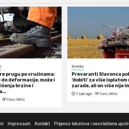
o
Kronika
re prugu po vrućinama:
Prevaranti Slavonca po
 do deformacije, može i
‘dobiti’ za više isplato
ičenja brzine i
zarade, ali on više nije i
ja…
7 sati ago
Franc Mihić
Franc Mihić
ti
Impressum
Kontakt
Prijenos tekstova i neovlaštena upot