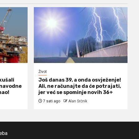
Život
kušali
Još danas 39, a onda osvježenje!
m navodne
Ali, ne računajte da će potrajati,
mao!
jer već se spominje novih 36+
7 sati ago
Alan Srčnik
reba