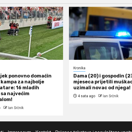
Kronika
jek ponovno domaćin
Dama (20) i gospodin (2
kampa za najbolje
mjeseca prijetili muškac
atare: 16 mladih
uzimali novac od njega!
sa najvećim
4 sata ago
Ian Srčnik
alom!
o
Ian Srčnik