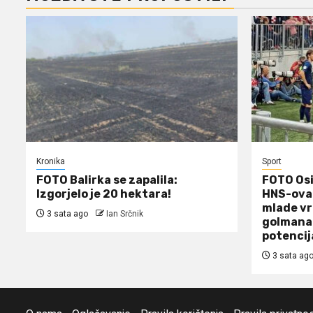
Kronika
Sport
FOTO Balirka se zapalila:
FOTO Osi
Izgorjelo je 20 hektara!
HNS-ova 
mlade vr
3 sata ago
Ian Srčnik
golmana 
potencij
3 sata ag