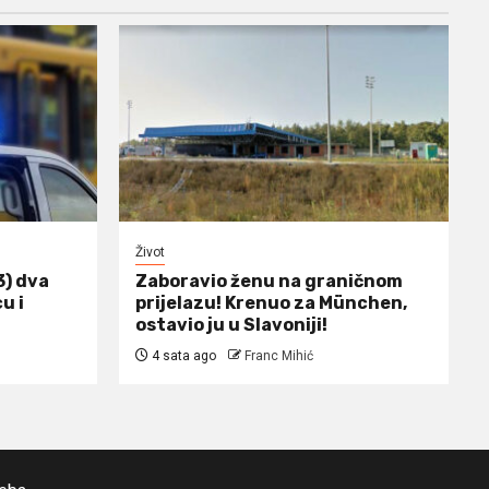
Život
3) dva
Zaboravio ženu na graničnom
u i
prijelazu! Krenuo za München,
ostavio ju u Slavoniji!
4 sata ago
Franc Mihić