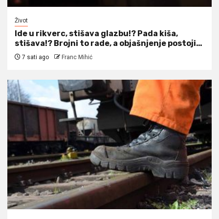
Život
Ide u rikverc, stišava glazbu!? Pada kiša,
stišava!? Brojni to rade, a objašnjenje postoji…
7 sati ago
Franc Mihić