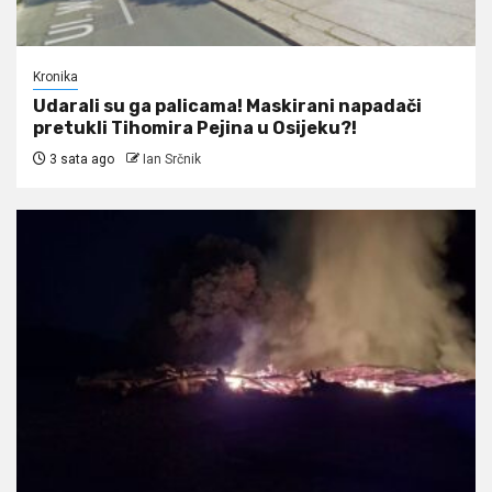
Kronika
Udarali su ga palicama! Maskirani napadači
pretukli Tihomira Pejina u Osijeku?!
3 sata ago
Ian Srčnik