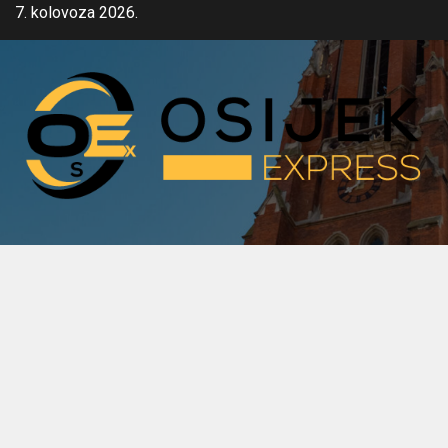
Skip
7. kolovoza 2026.
to
content