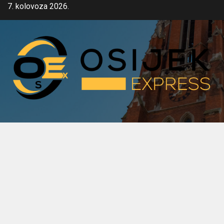
Skip
7. kolovoza 2026.
to
content