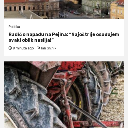
Politika
Radić o napadu na Pejina: “Najoštrije osuđujem
svaki oblik nasilja!”
8 minuta ago
Ian Srčnik