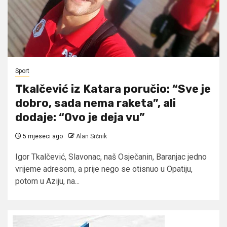
Sport
Tkalčević iz Katara poručio: “Sve je
dobro, sada nema raketa”, ali
dodaje: “Ovo je deja vu”
5 mjeseci ago
Alan Srčnik
Igor Tkalčević, Slavonac, naš Osječanin, Baranjac jedno
vrijeme adresom, a prije nego se otisnuo u Opatiju,
potom u Aziju, na...