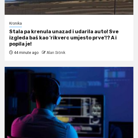
Kronika
Stala pa krenula unazad i udarila auto! Sve
izgleda baš kao ‘rikverc umjesto prve’!? A i
popila je!
44 minute ago
Alan Srčnik