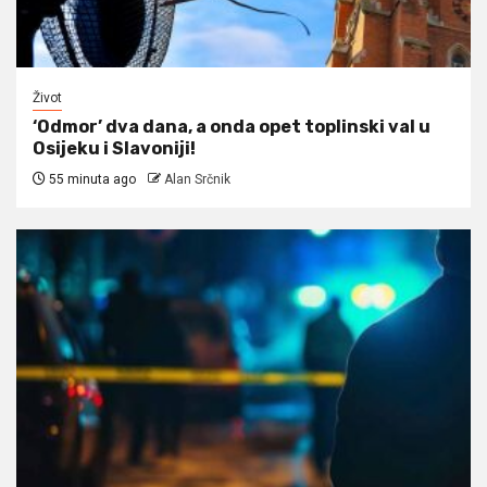
Život
‘Odmor’ dva dana, a onda opet toplinski val u
Osijeku i Slavoniji!
55 minuta ago
Alan Srčnik