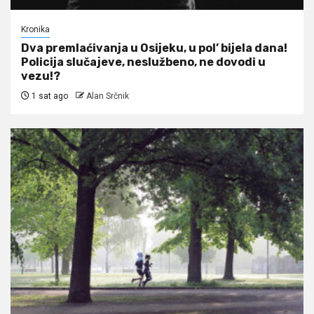
Kronika
Dva premlaćivanja u Osijeku, u pol’ bijela dana!
Policija slučajeve, neslužbeno, ne dovodi u
vezu!?
1 sat ago
Alan Srčnik