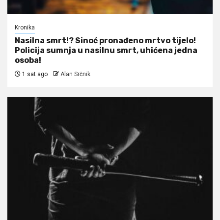
Kronika
Nasilna smrt!? Sinoć pronađeno mrtvo tijelo!
Policija sumnja u nasilnu smrt, uhićena jedna
osoba!
1 sat ago
Alan Srčnik