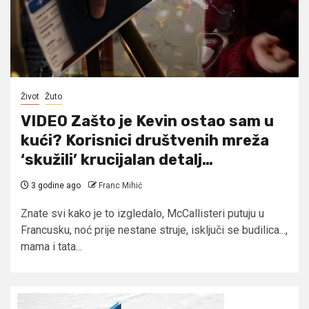
Život
Žuto
VIDEO Zašto je Kevin ostao sam u
kući? Korisnici društvenih mreža
‘skužili’ krucijalan detalj…
3 godine ago
Franc Mihić
Znate svi kako je to izgledalo, McCallisteri putuju u
Francusku, noć prije nestane struje, isključi se budilica...,
mama i tata...