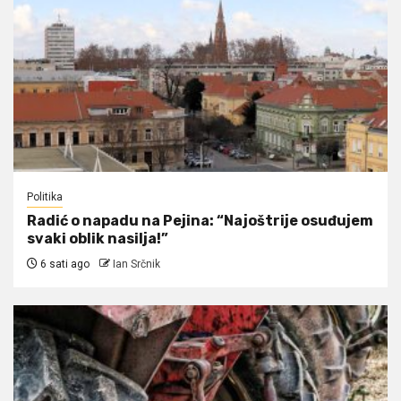
Politika
Radić o napadu na Pejina: “Najoštrije osuđujem
svaki oblik nasilja!”
6 sati ago
Ian Srčnik