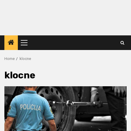
Primary
Menu
Home
klocne
klocne