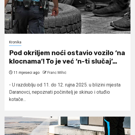
Kronika
Pod okriljem noći ostavio vozilo ‘na
klocnama’! To je već ‘n-ti slučaj’…
11 mjeseci ago
Franc Mihić
- U razdoblju od 11. do 12. rujna 2025. u blizini mjesta
Daranovci, nepoznati počinitelj je skinuo i otuđio
kotače...