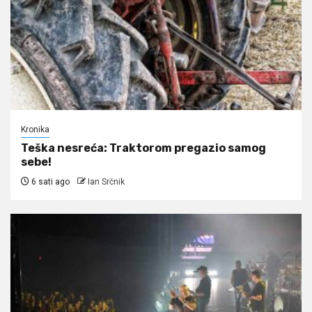
Kronika
Teška nesreća: Traktorom pregazio samog
sebe!
6 sati ago
Ian Srčnik