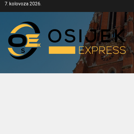
Skip
7. kolovoza 2026.
to
content