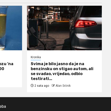
Kronika
lozu ‘na
Svima je bilo jasno da je na
000
benzinsku on stigao autom, ali
se svađao, vrijeđao, odbio
testirati…
2 sata ago
Alan Srčnik
reba