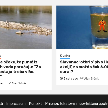
o
Kronika
ne očekujte puno! Iz
Slavonac ‘otkrio’ pivo i 
h voda poručuju: “Za
akciji’, za možda čak 6.
ostaja treba više,
eura!?
”
2 sata ago
Alan Srčnik
 ago
Alan Srčnik
ti
Impressum
Kontakt
Prijenos tekstova i neovlaštena upot