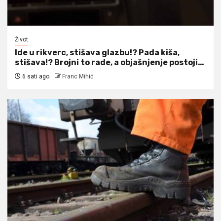
Život
Ide u rikverc, stišava glazbu!? Pada kiša,
stišava!? Brojni to rade, a objašnjenje postoji…
6 sati ago
Franc Mihić