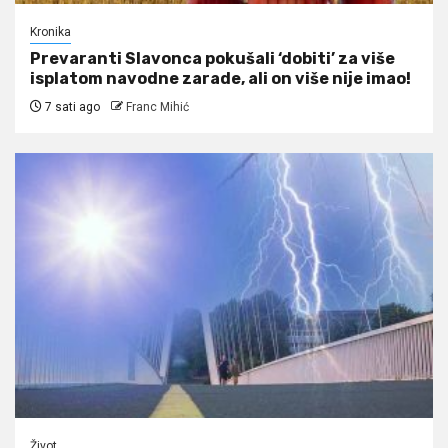
Kronika
Prevaranti Slavonca pokušali ‘dobiti’ za više
isplatom navodne zarade, ali on više nije imao!
7 sati ago
Franc Mihić
Život