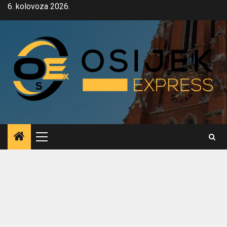
Skip
6. kolovoza 2026.
to
content
Primary
Menu