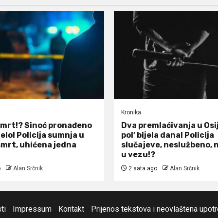
Kronika
smrt!? Sinoć pronađeno
Dva premlaćivanja u Osi
elo! Policija sumnja u
pol’ bijela dana! Policija
smrt, uhićena jedna
slučajeve, neslužbeno, 
u vezu!?
o
Alan Srčnik
2 sata ago
Alan Srčnik
ti
Impressum
Kontakt
Prijenos tekstova i neovlaštena upot