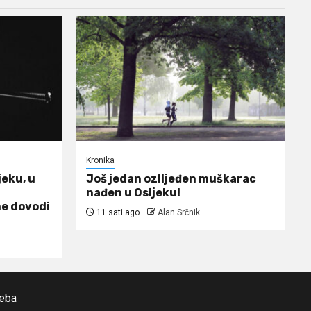
Kronika
jeku, u
Još jedan ozlijeđen muškarac
nađen u Osijeku!
ne dovodi
11 sati ago
Alan Srčnik
reba