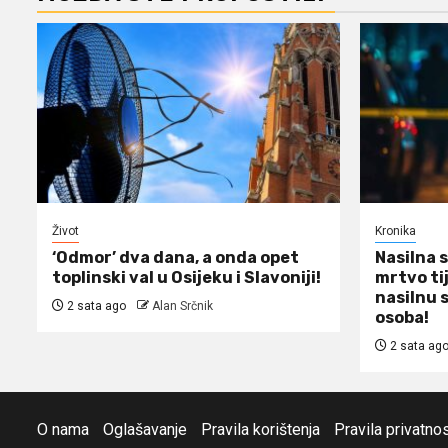
Život
Kronika
‘Odmor’ dva dana, a onda opet
Nasilna 
toplinski val u Osijeku i Slavoniji!
mrtvo tij
nasilnu 
2 sata ago
Alan Srčnik
osoba!
2 sata ag
O nama
Oglašavanje
Pravila korištenja
Pravila privatnos