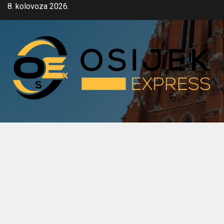
Skip
8. kolovoza 2026.
to
content