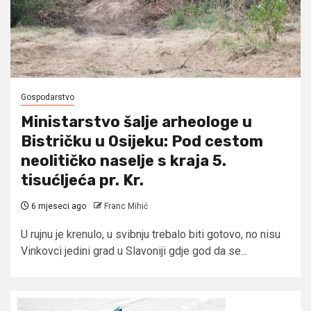
Gospodarstvo
Ministarstvo šalje arheologe u
Bistričku u Osijeku: Pod cestom
neolitičko naselje s kraja 5.
tisućljeća pr. Kr.
6 mjeseci ago
Franc Mihić
U rujnu je krenulo, u svibnju trebalo biti gotovo, no nisu
Vinkovci jedini grad u Slavoniji gdje god da se...