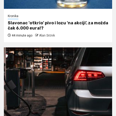
Kronika
Slavonac ‘otkrio’ pivo i lozu ‘na akciji’, za možda
čak 6.000 eura!?
44 minute ago
Alan Srčnik