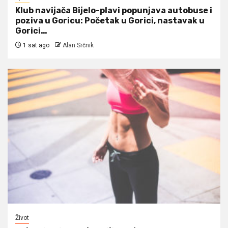
Klub navijača Bijelo-plavi popunjava autobuse i
poziva u Goricu: Početak u Gorici, nastavak u
Gorici…
1 sat ago
Alan Srčnik
Život