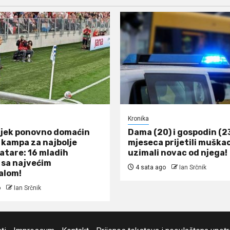
Kronika
jek ponovno domaćin
Dama (20) i gospodin (2
kampa za najbolje
mjeseca prijetili muškac
atare: 16 mladih
uzimali novac od njega!
sa najvećim
4 sata ago
Ian Srčnik
alom!
o
Ian Srčnik