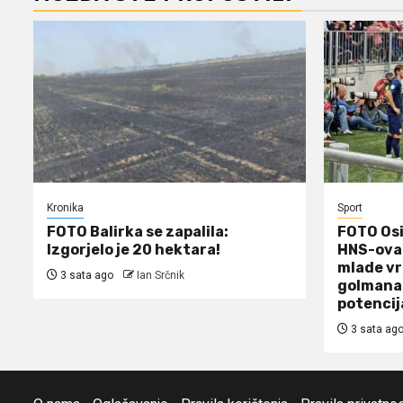
Kronika
Sport
FOTO Balirka se zapalila:
FOTO Osi
Izgorjelo je 20 hektara!
HNS-ova 
mlade vr
3 sata ago
Ian Srčnik
golmana 
potencij
3 sata ag