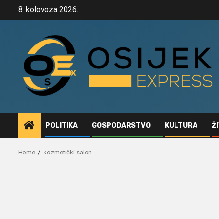
Skip
8. kolovoza 2026.
to
content
POLITIKA
GOSPODARSTVO
KULTURA
Ž
Home
kozmetički salon