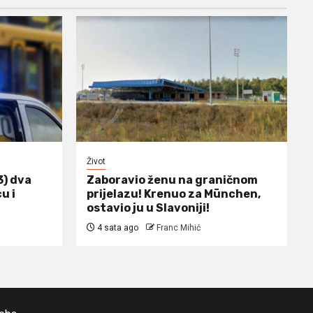
Život
3) dva
Zaboravio ženu na graničnom
u i
prijelazu! Krenuo za München,
ostavio ju u Slavoniji!
4 sata ago
Franc Mihić