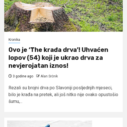
Kronika
Ovo je ‘The krađa drva’! Uhvaćen
lopov (54) koji je ukrao drva za
nevjerojatan iznos!
3 godine ago
Alan Srčnik
Rezali su brojni drva po Slavoniji posljednjih mjeseci,
bilo je krađa na pretek, ali još nitko nije ovako opustošio
šumu,...