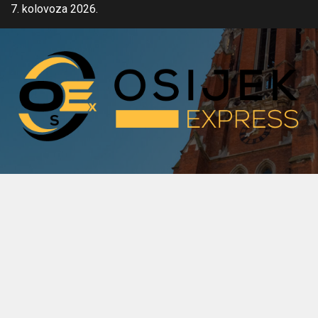
Skip
7. kolovoza 2026.
to
content