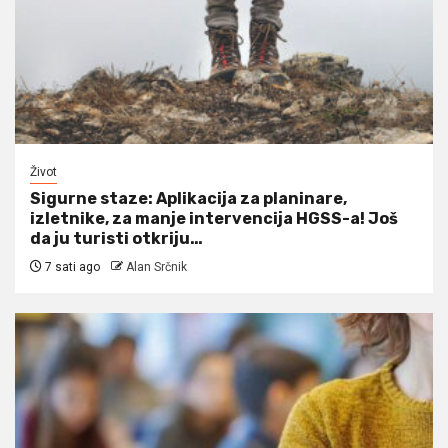
Život
Sigurne staze: Aplikacija za planinare,
izletnike, za manje intervencija HGSS-a! Još
da ju turisti otkriju…
7 sati ago
Alan Srčnik