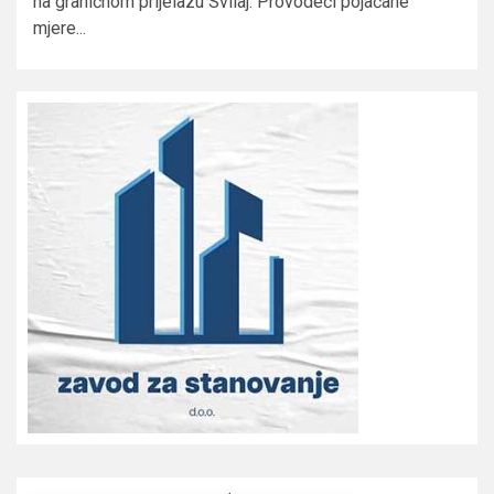
na graničnom prijelazu Svilaj. Provodeći pojačane
mjere...