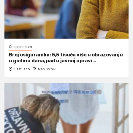
Gospodarstvo
Broj osiguranika: 5,5 tisuća više u obrazovanju
u godinu dana, pad u javnoj upravi…
8 sati ago
Alan Srčnik