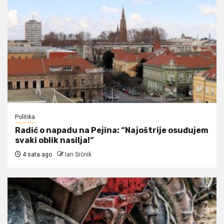
Politika
Radić o napadu na Pejina: “Najoštrije osuđujem
svaki oblik nasilja!”
4 sata ago
Ian Srčnik