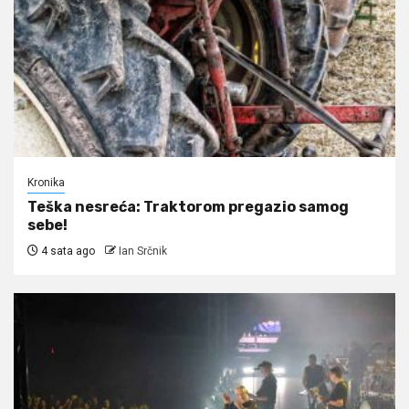
Kronika
Teška nesreća: Traktorom pregazio samog
sebe!
4 sata ago
Ian Srčnik