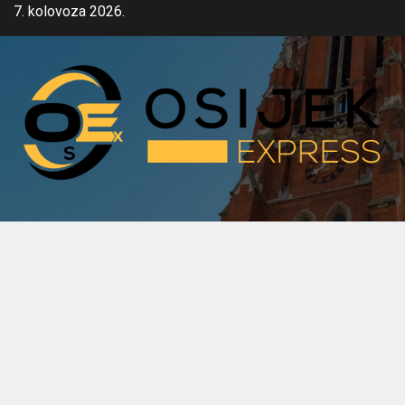
Skip
7. kolovoza 2026.
to
content