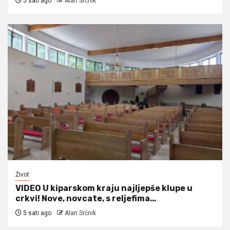
5 sati ago
Alan Srčnik
Život
VIDEO U kiparskom kraju najljepše klupe u
crkvi! Nove, novcate, s reljefima…
5 sati ago
Alan Srčnik