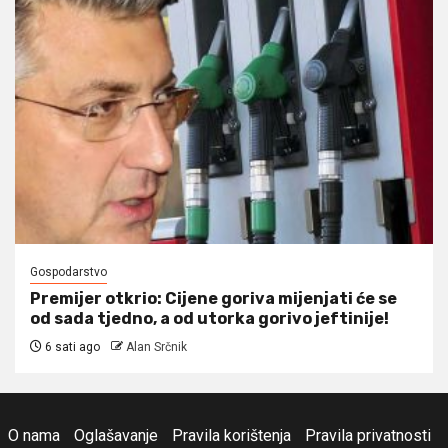
Gospodarstvo
Premijer otkrio: Cijene goriva mijenjati će se
od sada tjedno, a od utorka gorivo jeftinije!
6 sati ago
Alan Srčnik
O nama
Oglašavanje
Pravila korištenja
Pravila privatnosti