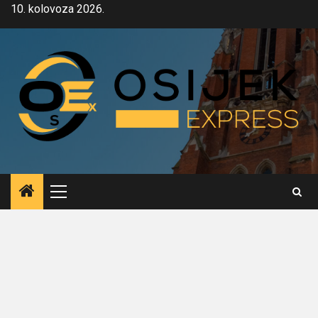
Skip
10. kolovoza 2026.
to
content
Primary
Menu