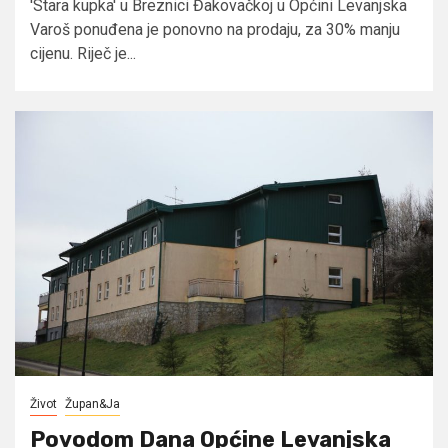
'Stara kupka' u Breznici Đakovačkoj u Općini Levanjska
Varoš ponuđena je ponovno na prodaju, za 30% manju
cijenu. Riječ je...
Život
Župan&Ja
Povodom Dana Općine Levanjska