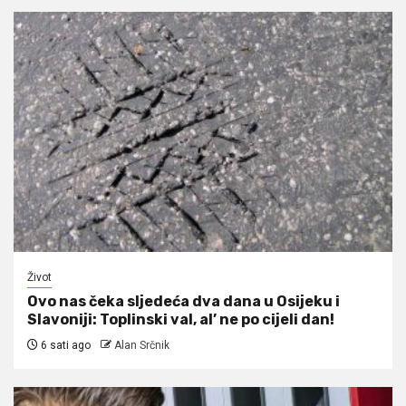
Život
Ovo nas čeka sljedeća dva dana u Osijeku i
Slavoniji: Toplinski val, al’ ne po cijeli dan!
6 sati ago
Alan Srčnik