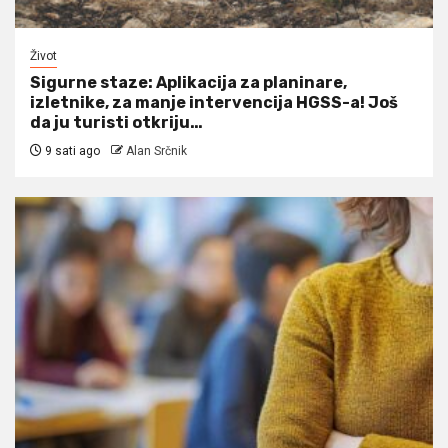
Život
Sigurne staze: Aplikacija za planinare,
izletnike, za manje intervencija HGSS-a! Još
da ju turisti otkriju…
9 sati ago
Alan Srčnik