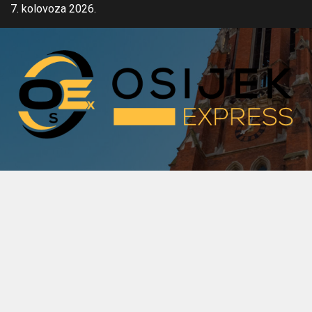
Skip
7. kolovoza 2026.
to
content