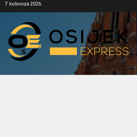
Skip
7. kolovoza 2026.
to
content