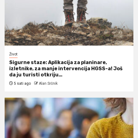
Život
Sigurne staze: Aplikacija za planinare,
izletnike, za manje intervencija HGSS-a! Još
da ju turisti otkriju…
5 sati ago
Alan Srčnik