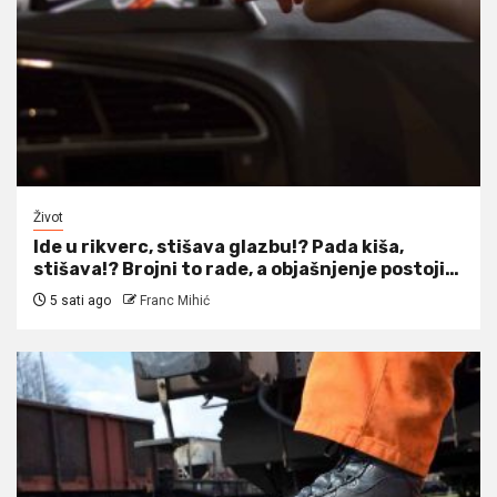
Život
Ide u rikverc, stišava glazbu!? Pada kiša,
stišava!? Brojni to rade, a objašnjenje postoji…
5 sati ago
Franc Mihić