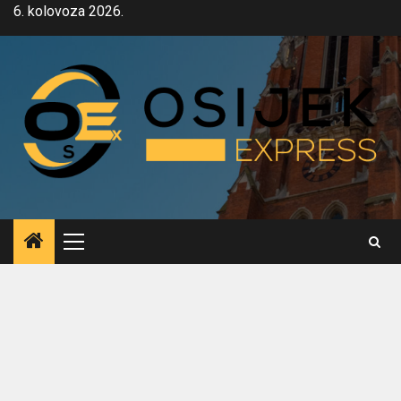
Skip
6. kolovoza 2026.
to
content
Primary
Menu