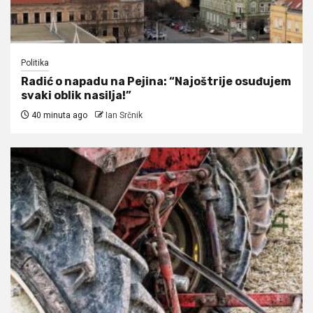
Politika
Radić o napadu na Pejina: “Najoštrije osuđujem
svaki oblik nasilja!”
40 minuta ago
Ian Srčnik