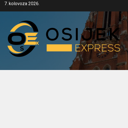
Skip
7. kolovoza 2026.
to
content