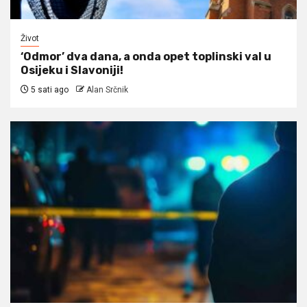
Život
‘Odmor’ dva dana, a onda opet toplinski val u
Osijeku i Slavoniji!
5 sati ago
Alan Srčnik