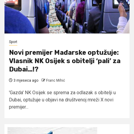
Sport
Novi premijer Mađarske optužuje:
Vlasnik NK Osijek s obitelji ‘pali’ za
Dubai…!?
3 mjeseca ago
Franc Mihić
'Gazda' NK Osijek se sprema za odlazak s obitelji u
Dubai, optužuje u objavi na društvenoj mreži X novi
premijer...