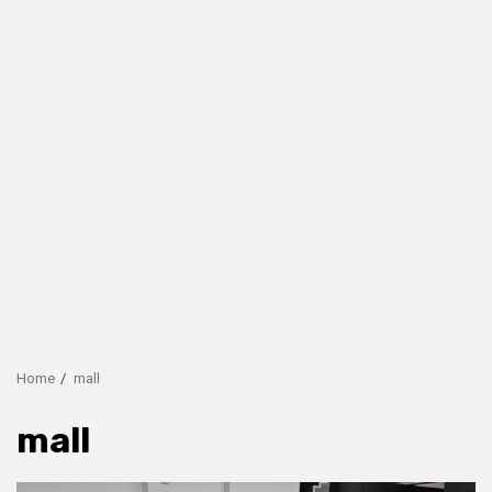
Home
mall
mall