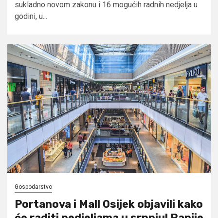
sukladno novom zakonu i 16 mogućih radnih nedjelja u
godini, u...
Gospodarstvo
Portanova i Mall Osijek objavili kako
će raditi nedjeljama u srpnju! Ranije