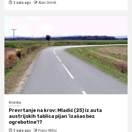
3 sata ago
Alan Srčnik
Kronika
Prevrtanje na krov: Mladić (25) iz auta
austrijskih tablica pijan ‘izašao bez
ogrebotine’!?
3 sata ago
Franc Mihić