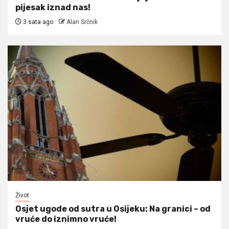
pijesak iznad nas!
3 sata ago
Alan Srčnik
Život
Osjet ugode od sutra u Osijeku: Na granici – od
vruće do iznimno vruće!