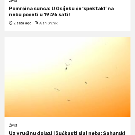
Život
Pomrčina sunca: U Osijeku će ‘spektakl’ na
nebu početi u 19:26 sati!
2 sata ago
Alan Srčnik
Život
Uz vrućinu dolazi i žućkasti sjaj neba: Saharski