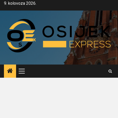
Skip
9. kolovoza 2026.
to
content
Primary
Menu