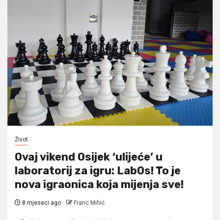
Život
Ovaj vikend Osijek ‘ulijeće’ u
laboratorij za igru: LabOs! To je
nova igraonica koja mijenja sve!
8 mjeseci ago
Franc Mihić