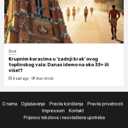
Život
Krupnim koracima u ‘zadnji krak’ ovog
toplinskog vala: Danas idemo na oko 33+ ili
više!?
8 sati ago
Alan Srčnik
O nama
Oglašavanje
Pravila korištenja
Pravila privatnosti
Impressum
Kontakt
Prijenos tekstova i neovlaštena upotreba