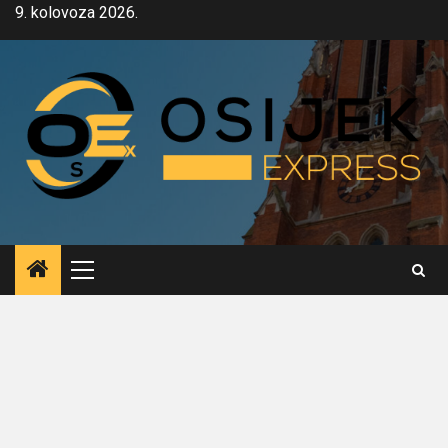
Skip
9. kolovoza 2026.
to
content
Primary
Menu