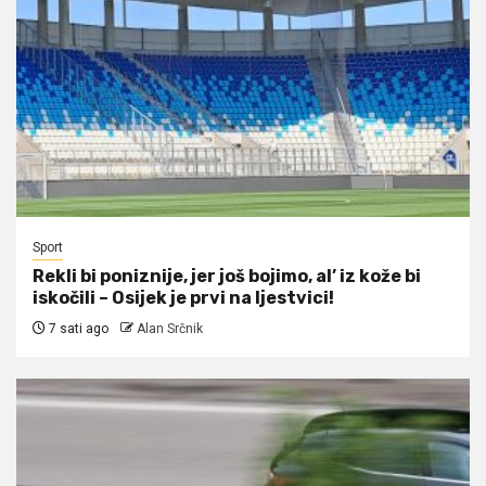
Sport
Rekli bi poniznije, jer još bojimo, al’ iz kože bi
iskočili – Osijek je prvi na ljestvici!
7 sati ago
Alan Srčnik