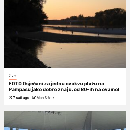
Život
FOTO Osječani za jednu ovakvu plažu na
Pampasu jako dobro znaju, od 80-ih na ovamo!
7 sati ago
Alan Srčnik