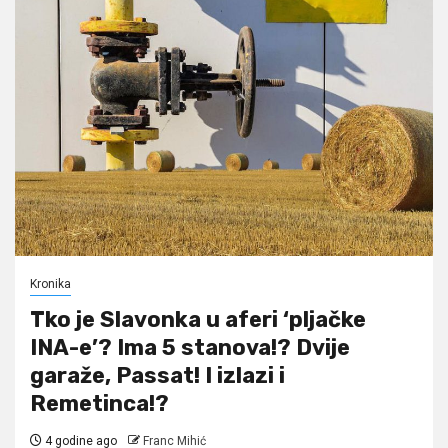
Kronika
Tko je Slavonka u aferi ‘pljačke
INA-e’? Ima 5 stanova!? Dvije
garaže, Passat! I izlazi i
Remetinca!?
4 godine ago
Franc Mihić