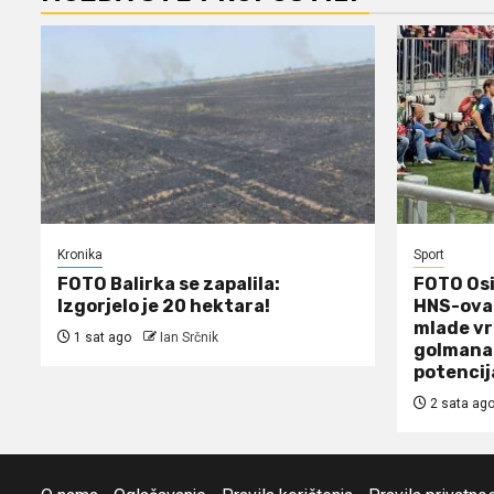
Kronika
Sport
FOTO Balirka se zapalila:
FOTO Osi
Izgorjelo je 20 hektara!
HNS-ova 
mlade vr
1 sat ago
Ian Srčnik
golmana 
potencij
2 sata ag