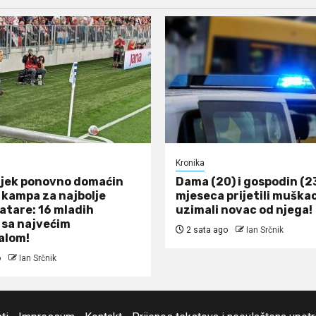
Kronika
jek ponovno domaćin
Dama (20) i gospodin (2
kampa za najbolje
mjeseca prijetili muškac
atare: 16 mladih
uzimali novac od njega!
sa najvećim
2 sata ago
Ian Srčnik
alom!
o
Ian Srčnik