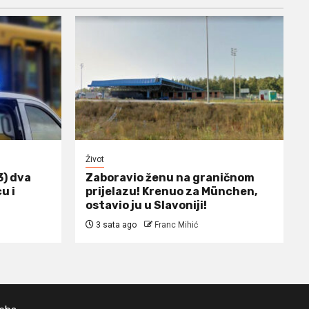
Život
3) dva
Zaboravio ženu na graničnom
u i
prijelazu! Krenuo za München,
ostavio ju u Slavoniji!
3 sata ago
Franc Mihić