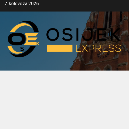
Skip
7. kolovoza 2026.
to
content