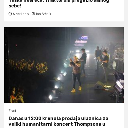
Teška nesreća: Traktorom pregazio samog
sebe!
6 sati ago
Ian Srčnik
Život
Danas u 12:00 krenula prodaja ulaznica za
veliki humanitarni koncert Thompsona u