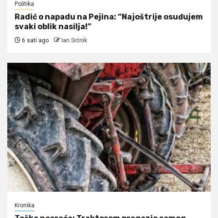
Politika
Radić o napadu na Pejina: “Najoštrije osuđujem
svaki oblik nasilja!”
6 sati ago
Ian Srčnik
Kronika