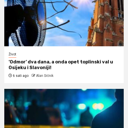
Život
‘Odmor’ dva dana, a onda opet toplinski val u
Osijeku i Slavoniji!
6 sati ago
Alan Srčnik