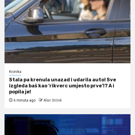
Kronika
Stala pa krenula unazad i udarila auto! Sve
izgleda baš kao ‘rikverc umjesto prve’!? A i
popila je!
6 minuta ago
Alan Srčnik