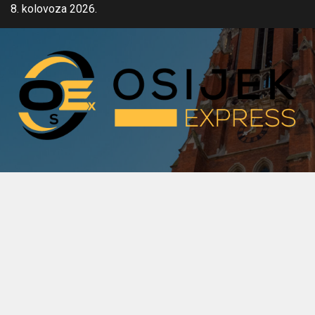
Skip
8. kolovoza 2026.
to
content