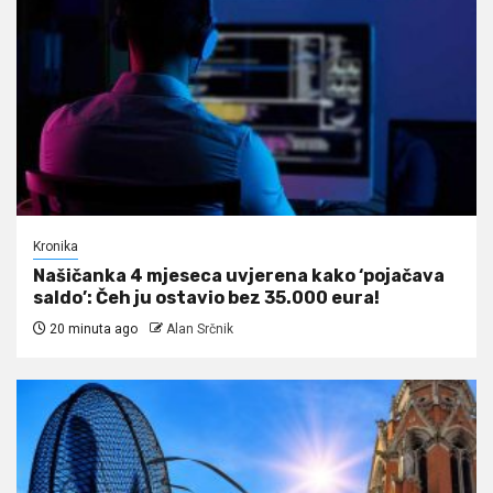
Kronika
Našičanka 4 mjeseca uvjerena kako ‘pojačava
saldo’: Čeh ju ostavio bez 35.000 eura!
20 minuta ago
Alan Srčnik