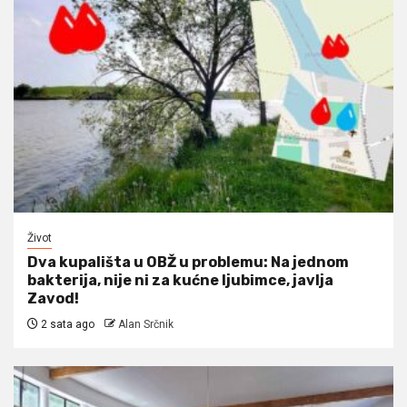
Život
Dva kupališta u OBŽ u problemu: Na jednom
bakterija, nije ni za kućne ljubimce, javlja
Zavod!
2 sata ago
Alan Srčnik