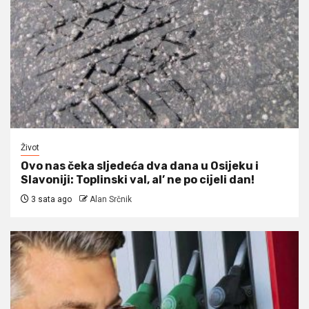
Život
Ovo nas čeka sljedeća dva dana u Osijeku i
Slavoniji: Toplinski val, al’ ne po cijeli dan!
3 sata ago
Alan Srčnik