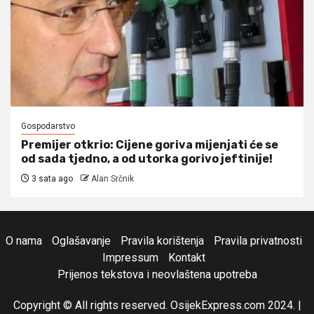
Gospodarstvo
Premijer otkrio: Cijene goriva mijenjati će se
od sada tjedno, a od utorka gorivo jeftinije!
3 sata ago
Alan Srčnik
O nama
Oglašavanje
Pravila korištenja
Pravila privatnosti
Impressum
Kontakt
Prijenos tekstova i neovlaštena upotreba
Copyright © All rights reserved. OsijekExpress.com 2024.
|