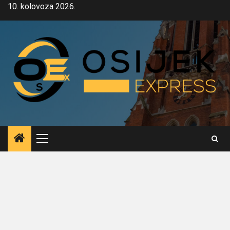
Skip
10. kolovoza 2026.
to
content
Primary
Menu