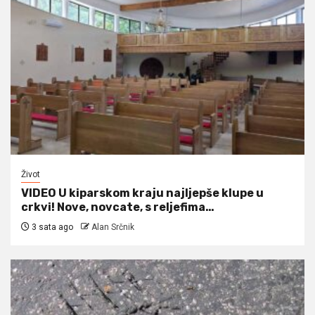
Život
VIDEO U kiparskom kraju najljepše klupe u
crkvi! Nove, novcate, s reljefima…
3 sata ago
Alan Srčnik