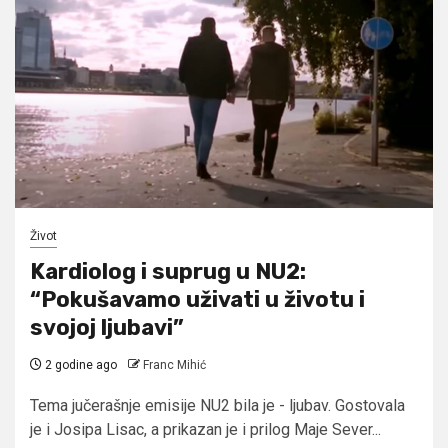
Život
Kardiolog i suprug u NU2:
“Pokušavamo uživati u životu i
svojoj ljubavi”
2 godine ago
Franc Mihić
Tema jučerašnje emisije NU2 bila je - ljubav. Gostovala
je i Josipa Lisac, a prikazan je i prilog Maje Sever...