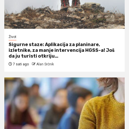
Život
Sigurne staze: Aplikacija za planinare,
izletnike, za manje intervencija HGSS-a! Još
da ju turisti otkriju…
7 sati ago
Alan Srčnik