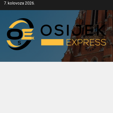
Skip
7. kolovoza 2026.
to
content