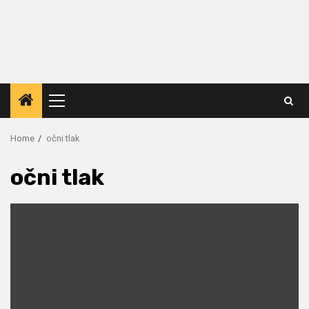
Primary
Menu
Home
očni tlak
očni tlak