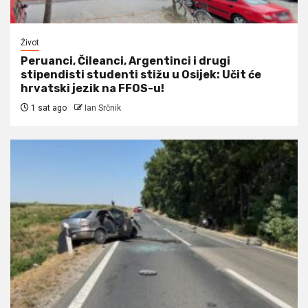
Život
Peruanci, Čileanci, Argentinci i drugi
stipendisti studenti stižu u Osijek: Učit će
hrvatski jezik na FFOS-u!
1 sat ago
Ian Srčnik