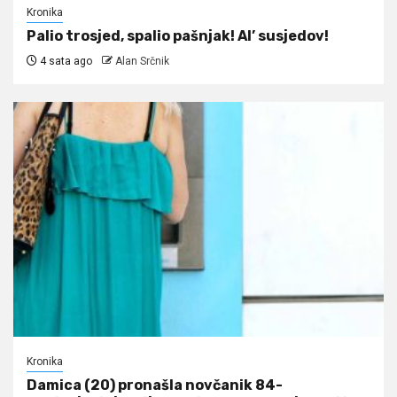
Kronika
Palio trosjed, spalio pašnjak! Al’ susjedov!
4 sata ago
Alan Srčnik
Kronika
Damica (20) pronašla novčanik 84-