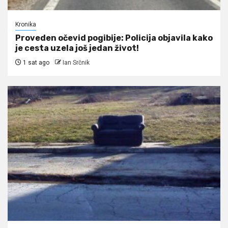
Kronika
Proveden očevid pogibije: Policija objavila kako
je cesta uzela još jedan život!
1 sat ago
Ian Srčnik