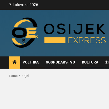
Skip
7. kolovoza 2026.
to
content
POLITIKA
GOSPODARSTVO
KULTURA
Ž
Home
odjel