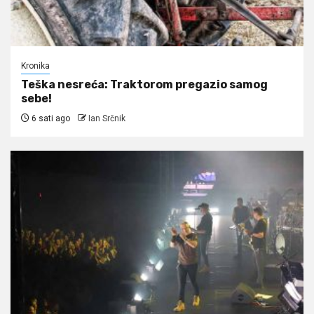
Kronika
Teška nesreća: Traktorom pregazio samog
sebe!
6 sati ago
Ian Srčnik