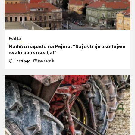
Politika
Radić o napadu na Pejina: “Najoštrije osuđujem
svaki oblik nasilja!”
6 sati ago
Ian Srčnik