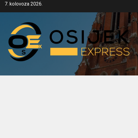
Skip
7. kolovoza 2026.
to
content