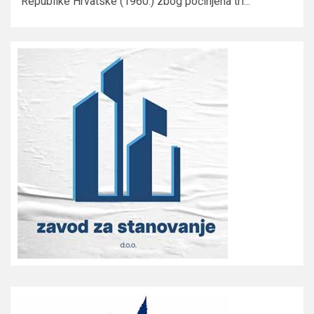
Republike Hrvatske (1960.) zbog počinjena tri...