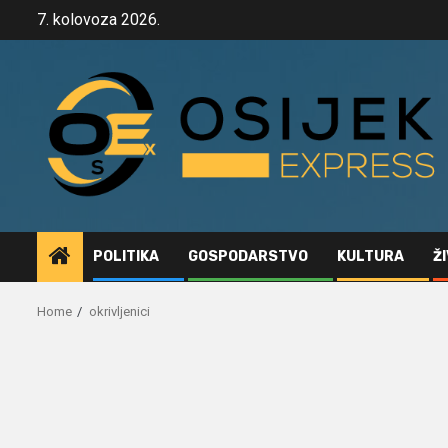
Skip
7. kolovoza 2026.
to
content
POLITIKA
GOSPODARSTVO
KULTURA
Ž
Home
okrivljenici