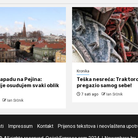
Kronika
napadu na Pejina:
Teška nesreća: Traktor
ije osuđujem svaki oblik
pregazio samog sebe!
7 sati ago
Ian Srčnik
Ian Srčnik
ti
Impressum
Kontakt
Prijenos tekstova i neovlaštena upot