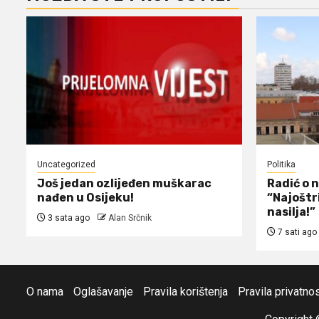
Uncategorized
Politika
Još jedan ozlijeđen muškarac
Radić o 
nađen u Osijeku!
“Najoštr
nasilja!”
3 sata ago
Alan Srčnik
7 sati ago
O nama
Oglašavanje
Pravila korištenja
Pravila privatnos