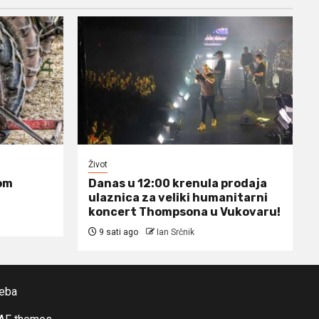
Život
om
Danas u 12:00 krenula prodaja
ulaznica za veliki humanitarni
koncert Thompsona u Vukovaru!
9 sati ago
Ian Srčnik
reba