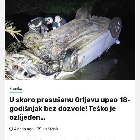
Kronika
U skoro presušenu Orljavu upao 18-
godišnjak bez dozvole! Teško je
ozlijeđen…
4 dana ago
Ian Srčnik