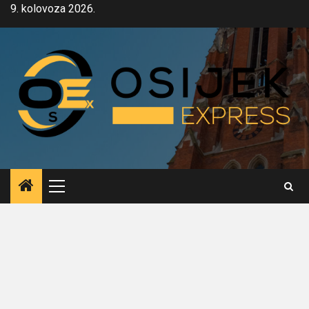
Skip
9. kolovoza 2026.
to
content
Primary
Menu