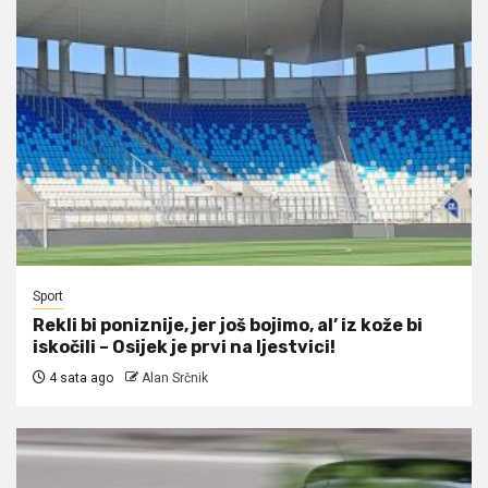
Sport
Rekli bi poniznije, jer još bojimo, al’ iz kože bi
iskočili – Osijek je prvi na ljestvici!
4 sata ago
Alan Srčnik