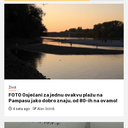
Život
FOTO Osječani za jednu ovakvu plažu na
Pampasu jako dobro znaju, od 80-ih na ovamo!
4 sata ago
Alan Srčnik