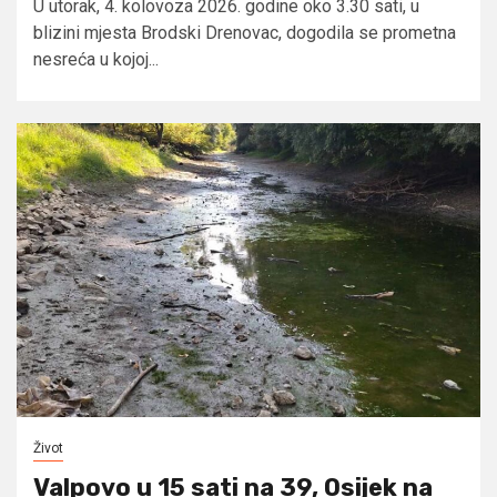
U utorak, 4. kolovoza 2026. godine oko 3.30 sati, u
blizini mjesta Brodski Drenovac, dogodila se prometna
nesreća u kojoj...
Život
Valpovo u 15 sati na 39, Osijek na