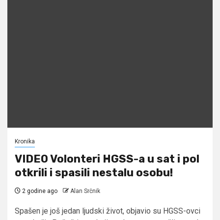
Kronika
VIDEO Volonteri HGSS-a u sat i pol
otkrili i spasili nestalu osobu!
2 godine ago
Alan Srčnik
Spašen je još jedan ljudski život, objavio su HGSS-ovci