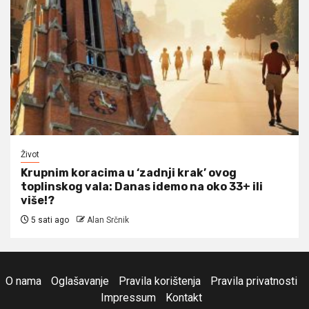
Život
Krupnim koracima u ‘zadnji krak’ ovog
toplinskog vala: Danas idemo na oko 33+ ili
više!?
5 sati ago
Alan Srčnik
O nama
Oglašavanje
Pravila korištenja
Pravila privatnosti
Impressum
Kontakt