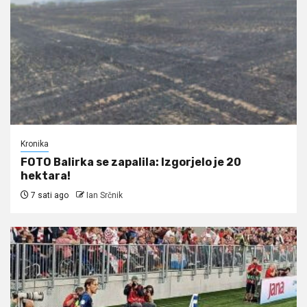
Kronika
FOTO Balirka se zapalila: Izgorjelo je 20
hektara!
7 sati ago
Ian Srčnik