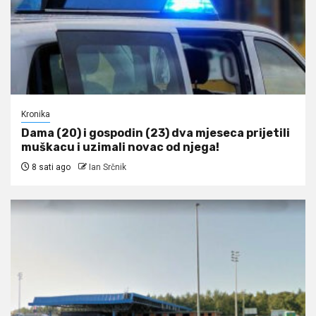
Kronika
Dama (20) i gospodin (23) dva mjeseca prijetili
muškacu i uzimali novac od njega!
8 sati ago
Ian Srčnik