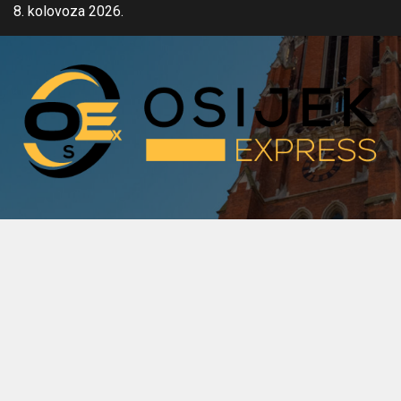
Skip
8. kolovoza 2026.
to
content