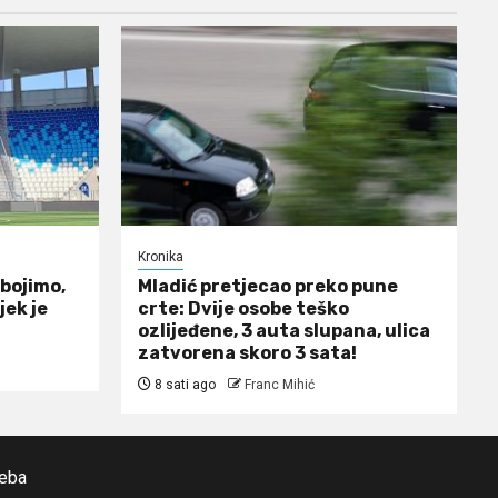
Kronika
š bojimo,
Mladić pretjecao preko pune
ijek je
crte: Dvije osobe teško
ozlijeđene, 3 auta slupana, ulica
zatvorena skoro 3 sata!
8 sati ago
Franc Mihić
reba