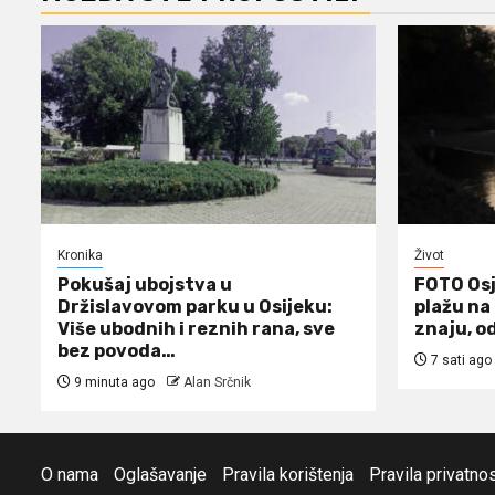
Kronika
Život
Pokušaj ubojstva u
FOTO Osj
Držislavovom parku u Osijeku:
plažu na
Više ubodnih i reznih rana, sve
znaju, o
bez povoda…
7 sati ago
9 minuta ago
Alan Srčnik
O nama
Oglašavanje
Pravila korištenja
Pravila privatnos