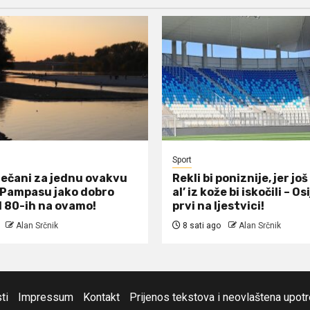
Sport
ečani za jednu ovakvu
Rekli bi poniznije, jer jo
 Pampasu jako dobro
al’ iz kože bi iskočili – Os
d 80-ih na ovamo!
prvi na ljestvici!
Alan Srčnik
8 sati ago
Alan Srčnik
ti
Impressum
Kontakt
Prijenos tekstova i neovlaštena upot