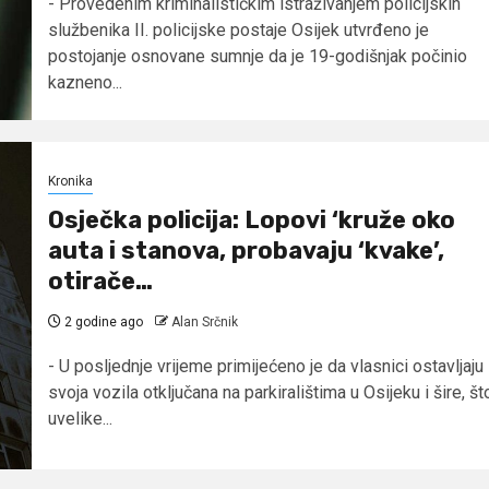
- Provedenim kriminalističkim istraživanjem policijskih
službenika II. policijske postaje Osijek utvrđeno je
postojanje osnovane sumnje da je 19-godišnjak počinio
kazneno...
Kronika
Osječka policija: Lopovi ‘kruže oko
auta i stanova, probavaju ‘kvake’,
otirače…
2 godine ago
Alan Srčnik
- U posljednje vrijeme primijećeno je da vlasnici ostavljaju
svoja vozila otključana na parkiralištima u Osijeku i šire, št
uvelike...