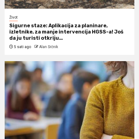
Život
Sigurne staze: Aplikacija za planinare,
izletnike, za manje intervencija HGSS-a! Još
da ju turisti otkriju…
5 sati ago
Alan Srčnik