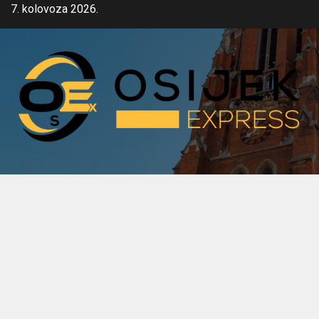
Skip
7. kolovoza 2026.
to
content